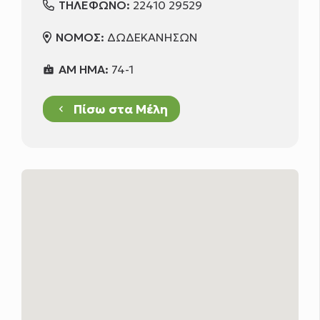
ΤΗΛΕΦΩΝΟ:
22410 29529
ΝΟΜΟΣ:
ΔΩΔΕΚΑΝΗΣΩΝ
ΑΜ ΗΜΑ:
74-1
badge
Πίσω στα Μέλη
keyboard_arrow_left