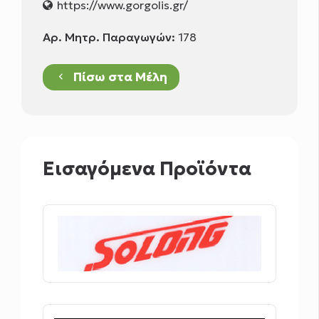
https://www.gorgolis.gr/
Αρ. Μητρ. Παραγωγών:
178
Πίσω στα Μέλη
keyboard_arrow_left
Εισαγόμενα Προϊόντα