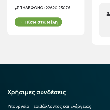
ΤΗΛΕΦΩΝΟ:
22620 25076
Πίσω στα Μέλη
keyboard_arrow_left
Χρήσιμες συνδέσεις
Υπουργείο Περιβάλλοντος και Ενέργειας