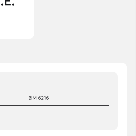
.Ε.
ΒΙΜ 6216