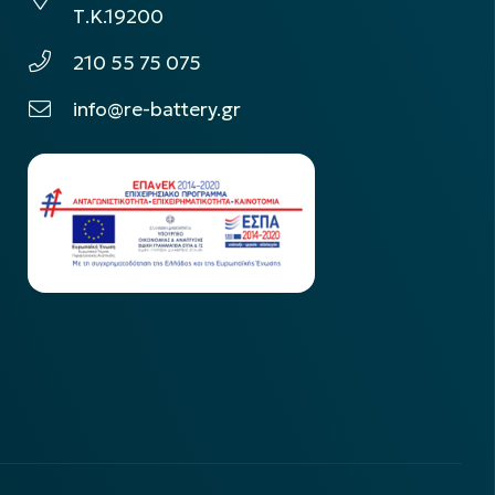
Τ.Κ.19200
210 55 75 075
info@re-battery.gr