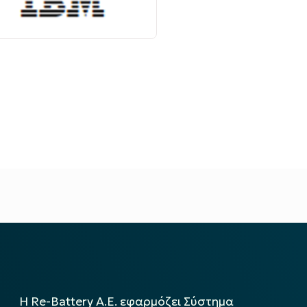
Η Re-Battery Α.Ε. εφαρμόζει Σύστημα