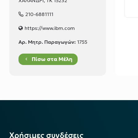
ΧΑΛΑΝΔΡΙ, ΤΚ 15232
210-6881111
https://www.ibm.com
Αρ. Μητρ. Παραγωγών:
1755
Πίσω στα Μέλη
keyboard_arrow_left
Χρήσιμες συνδέσεις