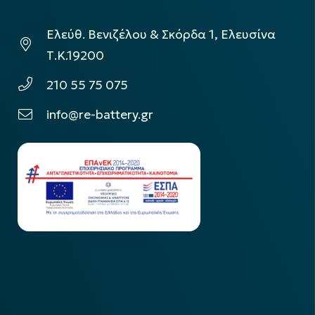
Ελεύθ. Βενιζέλου & Σκόρδα 1, Ελευσίνα
Τ.Κ.19200
210 55 75 075
info@re-battery.gr