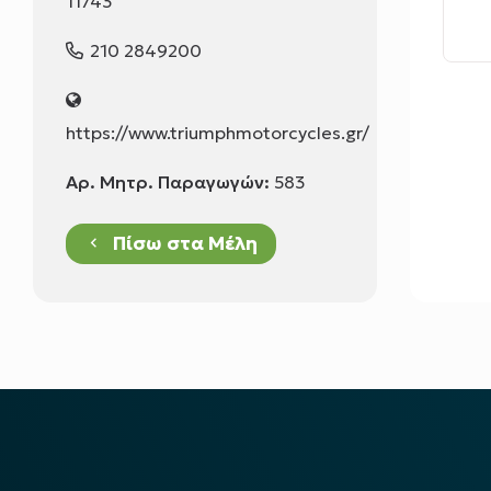
11743
210 2849200
https://www.triumphmotorcycles.gr/
Αρ. Μητρ. Παραγωγών:
583
Πίσω στα Μέλη
keyboard_arrow_left