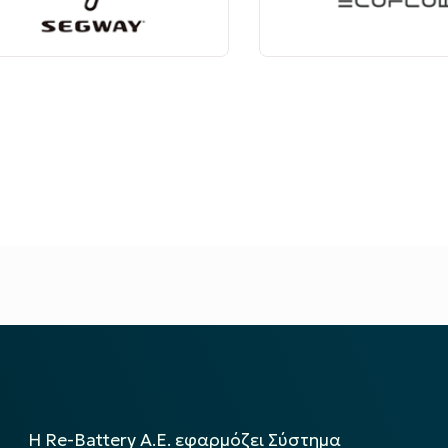
Η Re-Battery Α.Ε. εφαρμόζει Σύστημα