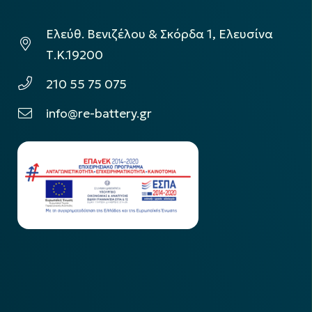
Ελεύθ. Βενιζέλου & Σκόρδα 1, Ελευσίνα
Τ.Κ.19200
210 55 75 075
info@re-battery.gr