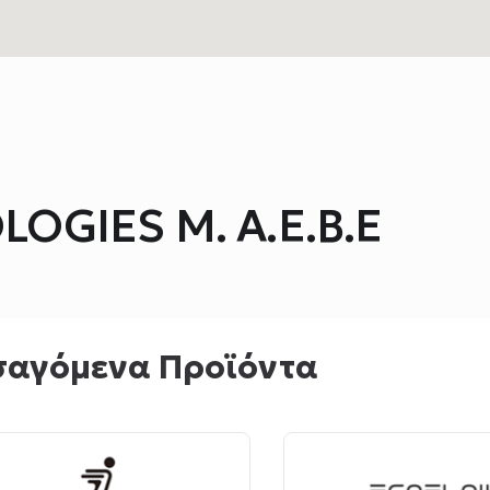
OGIES Μ. Α.Ε.Β.Ε
σαγόμενα Προϊόντα