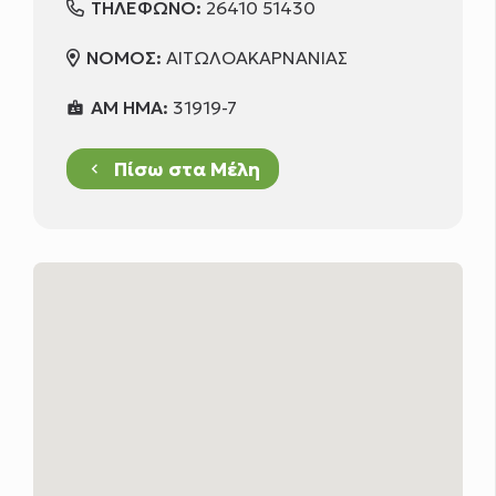
ΤΗΛΕΦΩΝΟ:
26410 51430
ΝΟΜΟΣ:
ΑΙΤΩΛΟΑΚΑΡΝΑΝΙΑΣ
ΑΜ ΗΜΑ:
31919-7
badge
Πίσω στα Μέλη
keyboard_arrow_left