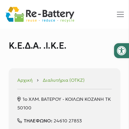
Ανοίξτε
Κ.Ε.Δ.Α. .Ι.Κ.Ε.
Αρχική
Διαλυτήρια (ΟΤΚΖ)
keyboard_arrow_right
1ο ΧΛΜ. ΒΑΤΕΡΟΥ - ΚΟΙΛΩΝ ΚΟΖΑΝΗ ΤΚ
50100
ΤΗΛΕΦΩΝΟ:
24610 27853