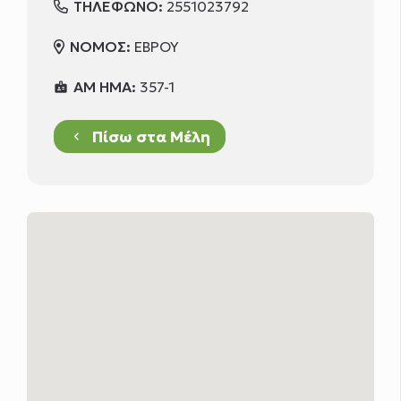
ΤΗΛΕΦΩΝΟ:
2551023792
ΝΟΜΟΣ:
ΕΒΡΟΥ
ΑΜ ΗΜΑ:
357-1
badge
Πίσω στα Μέλη
keyboard_arrow_left