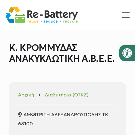
Ανοίξτε
Κ. ΚΡΟΜΜΥΔΑΣ
ΑΝΑΚΥΚΛΩΤΙΚΗ Α.Β.Ε.Ε.
Αρχική
Διαλυτήρια (ΟΤΚΖ)
keyboard_arrow_right
ΑΜΦΙΤΡΙΤΗ ΑΛΕΞΑΝΔΡΟΥΠΟΛΗΣ ΤΚ
68100