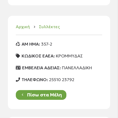
Αρχική
Συλλέκτες
keyboard_arrow_right
AM HMA:
357-2
ΚΩΔΙΚΟΣ ΕΑΕΑ:
ΚΡΟΜΜΥΔΑΣ
ΕΜΒΕΛΕΙΑ ΑΔΕΙΑΣ:
ΠΑΝΕΛΛΑΔΙΚΗ
ΤΗΛΕΦΩΝΟ:
25510 23792
Πίσω στα Μέλη
keyboard_arrow_left