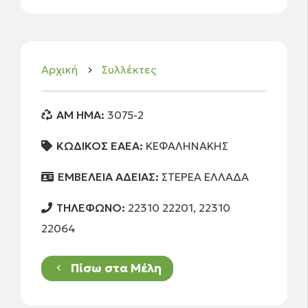
Αρχική
Συλλέκτες
keyboard_arrow_right
AM HMA:
3075-2
ΚΩΔΙΚΟΣ ΕΑΕΑ:
ΚΕΦΑΛΗΝΑΚΗΣ
ΕΜΒΕΛΕΙΑ ΑΔΕΙΑΣ:
ΣΤΕΡΕΑ ΕΛΛΑΔΑ
ΤΗΛΕΦΩΝΟ:
22310 22201, 22310
22064
Πίσω στα Μέλη
keyboard_arrow_left