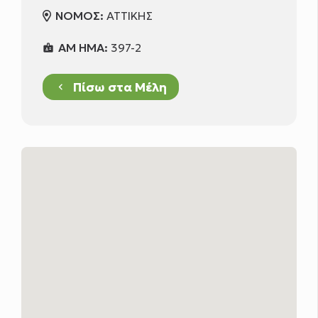
ΝΟΜΟΣ:
ΑΤΤΙΚΗΣ
ΑΜ ΗΜΑ:
397-2
badge
Πίσω στα Μέλη
keyboard_arrow_left