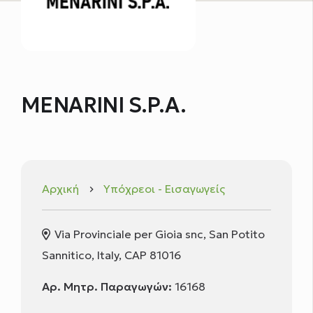
MENARINI S.P.A.
Αρχική
Υπόχρεοι - Εισαγωγείς
keyboard_arrow_right
Via Provinciale per Gioia snc, San Potito
Sannitico, Italy, CAP 81016
Αρ. Μητρ. Παραγωγών:
16168