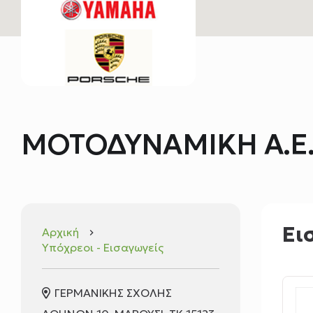
ΜΟΤΟΔΥΝΑΜΙΚΗ Α.Ε.
Ει
Αρχική
keyboard_arrow_right
Υπόχρεοι - Εισαγωγείς
ΓΕΡΜΑΝΙΚΗΣ ΣΧΟΛΗΣ