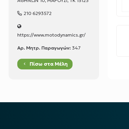
ΑΘΗΝΩΝ 10, ΜΑΡΟΥΣΙ, ΤΚ 15123
210 6293572
https://www.motodynamics.gr/
Αρ. Μητρ. Παραγωγών:
347
Πίσω στα Μέλη
keyboard_arrow_left