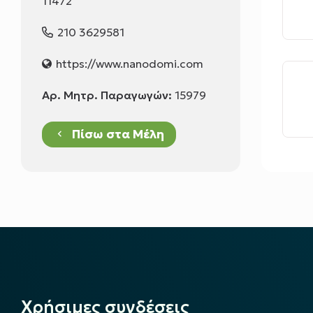
11472
210 3629581
https://www.nanodomi.com
Αρ. Μητρ. Παραγωγών:
15979
Πίσω στα Μέλη
keyboard_arrow_left
Χρήσιμες συνδέσεις