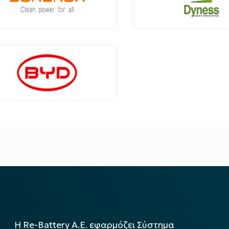
Η Re-Battery Α.Ε. εφαρμόζει Σύστημα