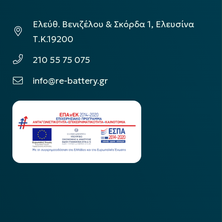
Ελεύθ. Βενιζέλου & Σκόρδα 1, Ελευσίνα
Τ.Κ.19200
210 55 75 075
info@re-battery.gr