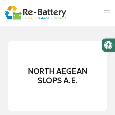
Ανοίξτε
NORTH AEGEAN
SLOPS Α.Ε.