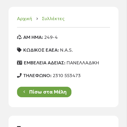
Αρχική
Συλλέκτες
keyboard_arrow_right
AM HMA:
249-4
ΚΩΔΙΚΟΣ ΕΑΕΑ:
N.A.S.
ΕΜΒΕΛΕΙΑ ΑΔΕΙΑΣ:
ΠΑΝΕΛΛΑΔΙΚΗ
ΤΗΛΕΦΩΝΟ:
2310 553473
Πίσω στα Μέλη
keyboard_arrow_left