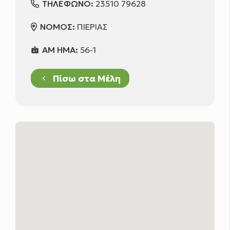
ΤΗΛΕΦΩΝΟ:
23510 79628
ΝΟΜΟΣ:
ΠΙΕΡΙΑΣ
ΑΜ ΗΜΑ:
56-1
badge
Πίσω στα Μέλη
keyboard_arrow_left