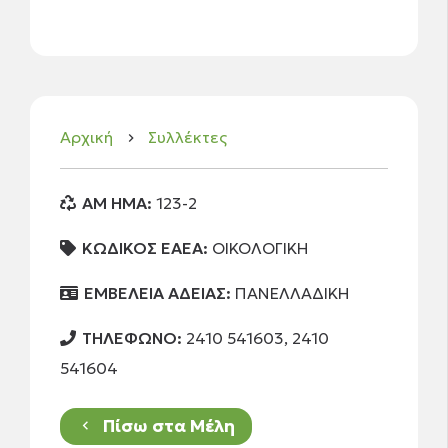
Αρχική
Συλλέκτες
keyboard_arrow_right
AM HMA:
123-2
ΚΩΔΙΚΟΣ ΕΑΕΑ:
ΟΙΚΟΛΟΓΙΚΗ
ΕΜΒΕΛΕΙΑ ΑΔΕΙΑΣ:
ΠΑΝΕΛΛΑΔΙΚΗ
ΤΗΛΕΦΩΝΟ:
2410 541603, 2410
541604
Πίσω στα Μέλη
keyboard_arrow_left