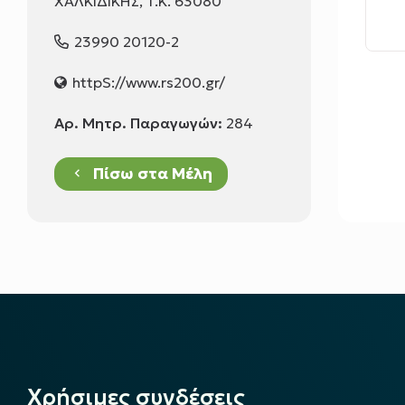
ΧΑΛΚΙΔΙΚΗΣ, T.K. 63080
23990 20120-2
httpS://www.rs200.gr/
Αρ. Μητρ. Παραγωγών:
284
Πίσω στα Μέλη
keyboard_arrow_left
Χρήσιμες συνδέσεις