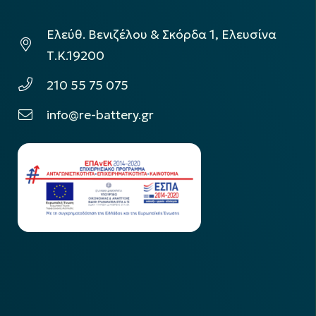
Ελεύθ. Βενιζέλου & Σκόρδα 1, Ελευσίνα
Τ.Κ.19200
210 55 75 075
info@re-battery.gr