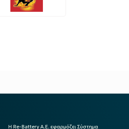
Η Re-Battery Α.Ε. εφαρμόζει Σύστημα