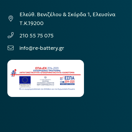
Ελεύθ. Βενιζέλου & Σκόρδα 1, Ελευσίνα
Τ.Κ.19200
210 55 75 075
info@re-battery.gr