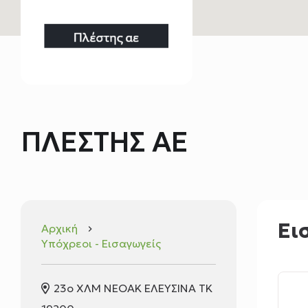
ΠΛΕΣΤΗΣ ΑΕ
Ει
Αρχική
keyboard_arrow_right
Υπόχρεοι - Εισαγωγείς
23ο ΧΛΜ ΝΕΟΑΚ ΕΛΕΥΣΙΝΑ ΤΚ