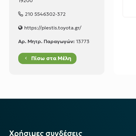
19200
210 5546302-372
https://plestis.toyota.gr/
Αρ. Μητρ. Παραγωγών:
13773
Πίσω στα Μέλη
keyboard_arrow_left
Χρήσιμες συνδέσεις