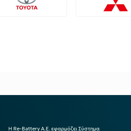
Η Re-Battery Α.Ε. εφαρμόζει Σύστημα