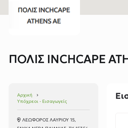
ΠΟΛΙΣ INCHCAPE AT
Ει
Αρχική
keyboard_arrow_right
Υπόχρεοι - Εισαγωγείς
ΛΕΩΦΟΡΟΣ ΛΑΥΡΙΟΥ 15,