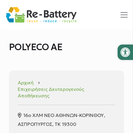
Ανοίξτε
POLYECO ΑΕ
Αρχική
keyboard_arrow_right
Επιχειρήσεις Δευτερογενούς
Αποθήκευσης
16ο ΧΛΜ ΝΕΟ ΑΘΗΝΩΝ-ΚΟΡΙΝΘΟΥ,
ΑΣΠΡΟΠΥΡΓΟΣ, ΤΚ 19300