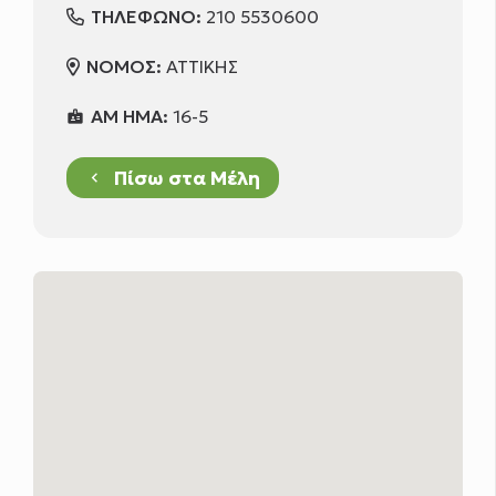
ΤΗΛΕΦΩΝΟ:
210 5530600
ΝΟΜΟΣ:
ΑΤΤΙΚΗΣ
ΑΜ ΗΜΑ:
16-5
badge
Πίσω στα Μέλη
keyboard_arrow_left