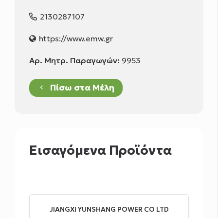
2130287107
https://www.emw.gr
Αρ. Μητρ. Παραγωγών:
9953
Πίσω στα Μέλη
keyboard_arrow_left
Εισαγόμενα Προϊόντα
JIANGXI YUNSHANG POWER CO LTD