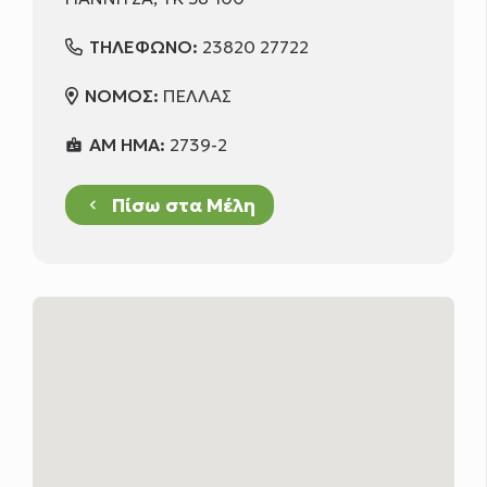
ΤΗΛΕΦΩΝΟ:
23820 27722
ΝΟΜΟΣ:
ΠΕΛΛΑΣ
ΑΜ ΗΜΑ:
2739-2
badge
Πίσω στα Μέλη
keyboard_arrow_left