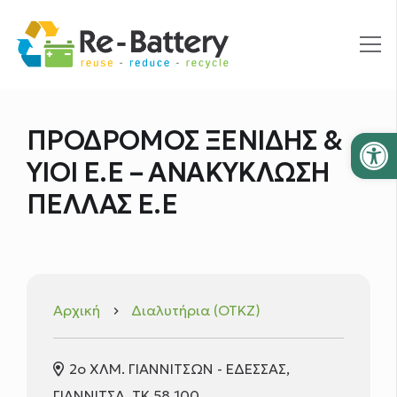
Ανοίξτε
ΠΡΟΔΡΟΜΟΣ ΞΕΝΙΔΗΣ &
ΥΙΟΙ Ε.Ε – ΑΝΑΚΥΚΛΩΣΗ
ΠΕΛΛΑΣ E.E
Αρχική
Διαλυτήρια (ΟΤΚΖ)
keyboard_arrow_right
2ο ΧΛΜ. ΓΙΑΝΝΙΤΣΩΝ - ΕΔΕΣΣΑΣ,
ΓΙΑΝΝΙΤΣΑ, ΤΚ 58 100