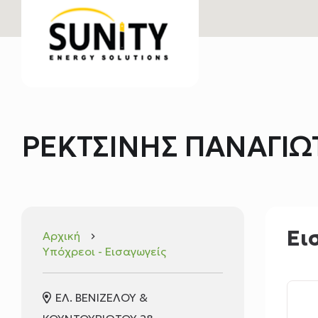
ΡΕΚΤΣΙΝΗΣ ΠΑΝΑΓΙΩΤ
Ει
Αρχική
keyboard_arrow_right
Υπόχρεοι - Εισαγωγείς
ΕΛ. ΒΕΝΙΖΕΛΟΥ &