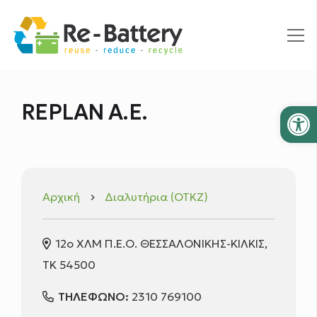
Ανοίξτε
REPLAN Α.Ε.
Αρχική
Διαλυτήρια (ΟΤΚΖ)
keyboard_arrow_right
12ο ΧΛΜ Π.Ε.Ο. ΘΕΣΣΑΛΟΝΙΚΗΣ-ΚΙΛΚΙΣ,
ΤΚ 54500
ΤΗΛΕΦΩΝΟ:
2310 769100