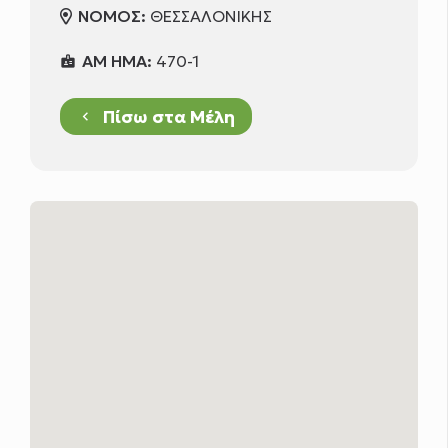
ΝΟΜΟΣ:
ΘΕΣΣΑΛΟΝΙΚΗΣ
ΑΜ ΗΜΑ:
470-1
badge
Πίσω στα Μέλη
keyboard_arrow_left