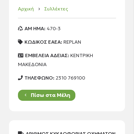
Αρχική
Συλλέκτες
keyboard_arrow_right
AM HMA:
470-3
ΚΩΔΙΚΟΣ ΕΑΕΑ:
REPLAN
ΕΜΒΕΛΕΙΑ ΑΔΕΙΑΣ:
ΚΕΝΤΡΙΚΗ
ΜΑΚΕΔΟΝΙΑ
ΤΗΛΕΦΩΝΟ:
2310 769100
Πίσω στα Μέλη
keyboard_arrow_left
ΑΡΙΘΜΟΣ ΚΥΚΛΟΦΟΡΙΑΣ ΟΧΗΜΑΤΩΝ