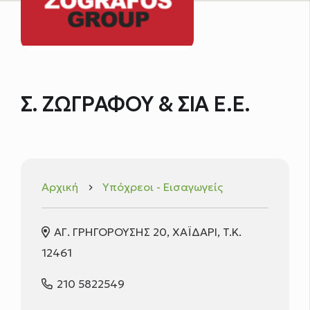
Σ. ΖΩΓΡΑΦΟY & ΣΙΑ Ε.Ε.
Αρχική
Υπόχρεοι - Εισαγωγείς
keyboard_arrow_right
ΑΓ. ΓΡΗΓΟΡΟΥΣΗΣ 20, ΧΑΪΔΑΡΙ, T.K.
12461
210 5822549