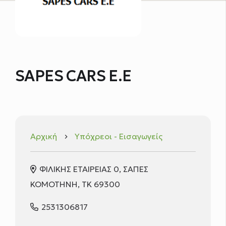
SAPES CARS Ε.Ε
Αρχική
Υπόχρεοι - Εισαγωγείς
keyboard_arrow_right
ΦΙΛΙΚΗΣ ΕΤΑΙΡΕΙΑΣ 0, ΣΑΠΕΣ
ΚΟΜΟΤΗΝΗ, ΤΚ 69300
2531306817