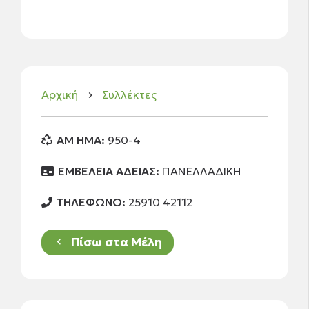
Αρχική
Συλλέκτες
keyboard_arrow_right
AM HMA:
950-4
ΕΜΒΕΛΕΙΑ ΑΔΕΙΑΣ:
ΠΑΝΕΛΛΑΔΙΚΗ
ΤΗΛΕΦΩΝΟ:
25910 42112
Πίσω στα Μέλη
keyboard_arrow_left