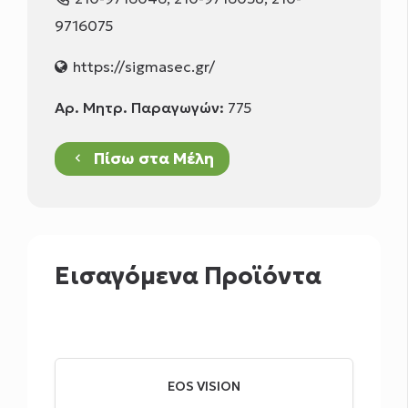
9716075
https://sigmasec.gr/
Αρ. Μητρ. Παραγωγών:
775
Πίσω στα Μέλη
keyboard_arrow_left
Εισαγόμενα Προϊόντα
EOS VISION