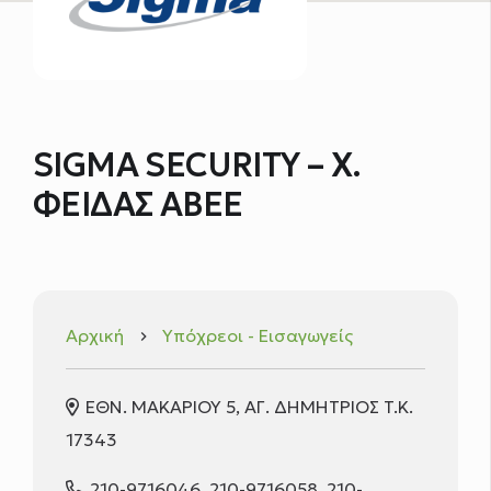
SIGMA SECURITY – Χ.
ΦΕΙΔΑΣ ΑΒΕΕ
Αρχική
Υπόχρεοι - Εισαγωγείς
keyboard_arrow_right
ΕΘΝ. ΜΑΚΑΡΙΟΥ 5, ΑΓ. ΔΗΜΗΤΡΙΟΣ T.K.
17343
210-9716046, 210-9716058, 210-