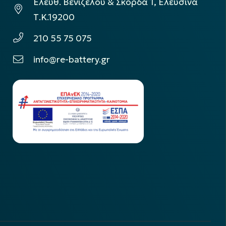
Ελεύθ. Βενιζέλου & Σκόρδα 1, Ελευσίνα
Τ.Κ.19200
210 55 75 075
info@re-battery.gr