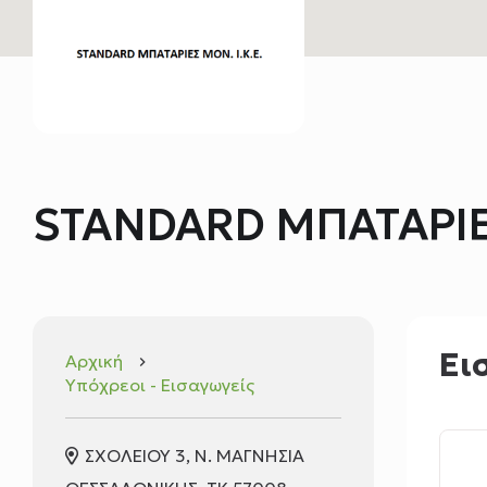
STANDARD ΜΠΑΤΑΡΙΕΣ
Ει
Αρχική
keyboard_arrow_right
Υπόχρεοι - Εισαγωγείς
ΣΧΟΛΕΙΟΥ 3, Ν. ΜΑΓΝΗΣΙΑ