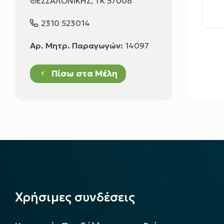
ΘΕΣΣΑΛΟΝΙΚΗΣ, ΤΚ 57008
2310 523014
Αρ. Μητρ. Παραγωγών:
14097
Πίσω στα Μέλη
keyboard_arrow_left
Χρήσιμες συνδέσεις