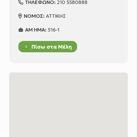
ΤΗΛΕΦΩΝΟ:
210 5580888
ΝΟΜΟΣ:
ΑΤΤΙΚΗΣ
ΑΜ ΗΜΑ:
516-1
badge
Πίσω στα Μέλη
keyboard_arrow_left