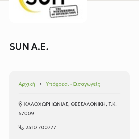
SUN A.E.
Αρχική
Υπόχρεοι - Εισαγωγείς
keyboard_arrow_right
ΚΑΛΟΧΩΡΙ ΙΩΝΙΑΣ, ΘΕΣΣΑΛΟΝΙΚΗ, T.K.
57009
2310 700777