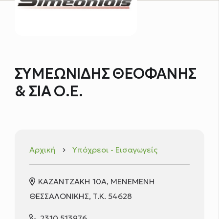
ΣΥΜΕΩΝΙΔΗΣ ΘΕΟΦΑΝΗΣ
& ΣΙΑ Ο.Ε.
Αρχική
Υπόχρεοι - Εισαγωγείς
keyboard_arrow_right
ΚΑΖΑΝΤΖΑΚΗ 10Α, ΜΕΝΕΜΕΝΗ
ΘΕΣΣΑΛΟΝΙΚΗΣ, T.K. 54628
2310 513976