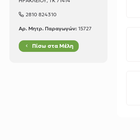
ΗΡΑΚΛΕΙΟΥ, ΤΚ 71414
2810 824310
Αρ. Μητρ. Παραγωγών:
15727
Πίσω στα Μέλη
keyboard_arrow_left