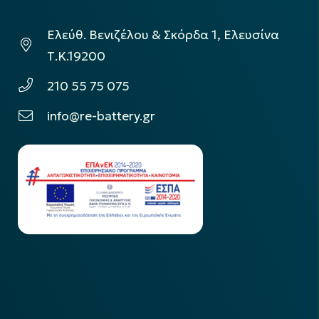
Ελεύθ. Βενιζέλου & Σκόρδα 1, Ελευσίνα
Τ.Κ.19200
210 55 75 075
info@re-battery.gr