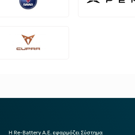
Η Re-Battery Α.Ε. εφαρμόζει Σύστημα