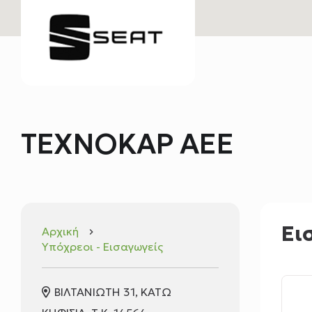
ΤΕΧΝΟΚΑΡ ΑΕΕ
Ει
Αρχική
keyboard_arrow_right
Υπόχρεοι - Εισαγωγείς
ΒΙΛΤΑΝΙΩΤΗ 31, ΚΑΤΩ