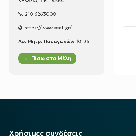
ΚΗΦΙΣΙΑ, Τ.Κ. 14564
210 6263000
https://www.seat.gr/
Αρ. Μητρ. Παραγωγών:
10123
Πίσω στα Μέλη
keyboard_arrow_left
Χρήσιμες συνδέσεις