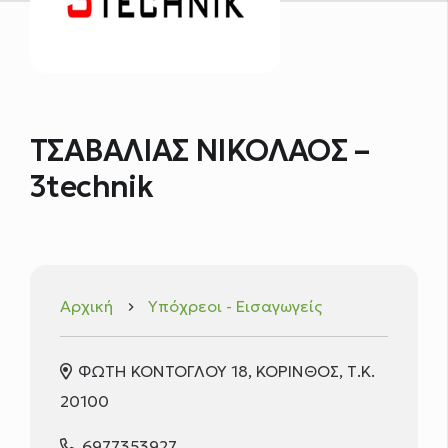
ΤΣΑΒΑΛΙΑΣ ΝΙΚΟΛΑΟΣ –
3technik
Αρχική
Υπόχρεοι - Εισαγωγείς
keyboard_arrow_right
ΦΩΤΗ ΚΟΝΤΟΓΛΟΥ 18, ΚΟΡΙΝΘΟΣ, Τ.Κ.
20100
6977353927