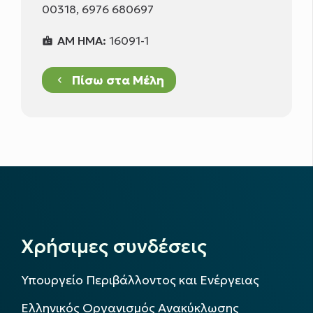
00318, 6976 680697
ΑΜ ΗΜΑ:
16091-1
badge
Πίσω στα Μέλη
keyboard_arrow_left
Χρήσιμες συνδέσεις
Υπουργείο Περιβάλλοντος και Ενέργειας
Ελληνικός Οργανισμός Ανακύκλωσης