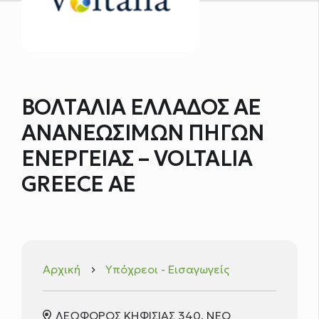
ΒΟΛΤΑΛΙΑ ΕΛΛΑΔΟΣ ΑΕ
ΑΝΑΝΕΩΣΙΜΩΝ ΠΗΓΩΝ
ΕΝΕΡΓΕΙΑΣ – VOLTALIA
GREECE AE
Αρχική
Υπόχρεοι - Εισαγωγείς
keyboard_arrow_right
ΛΕΩΦΟΡΟΣ ΚΗΦΙΣΙΑΣ 340, ΝΈΟ