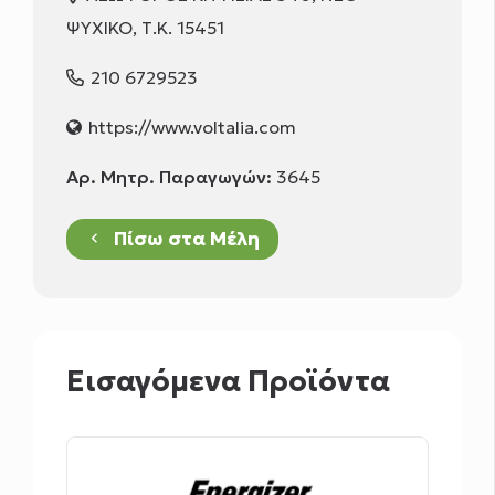
ΨΥΧΙΚΟ, Τ.Κ. 15451
210 6729523
https://www.voltalia.com
Αρ. Μητρ. Παραγωγών:
3645
Πίσω στα Μέλη
keyboard_arrow_left
Εισαγόμενα Προϊόντα