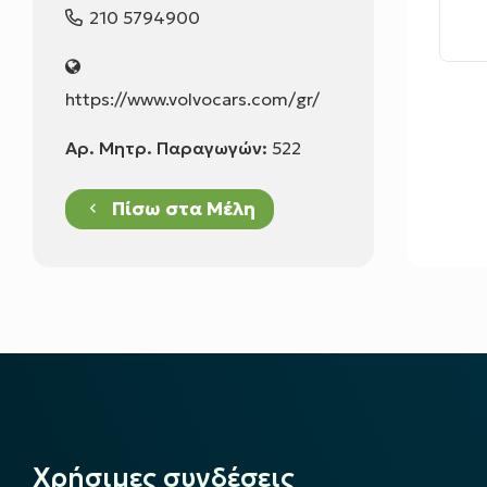
210 5794900
https://www.volvocars.com/gr/
Αρ. Μητρ. Παραγωγών:
522
Πίσω στα Μέλη
keyboard_arrow_left
Χρήσιμες συνδέσεις