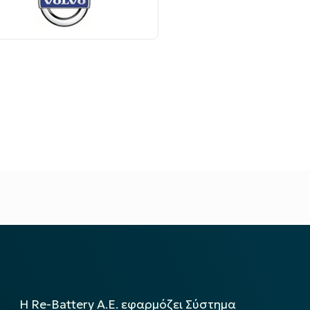
Η Re-Battery Α.Ε. εφαρμόζει Σύστημα