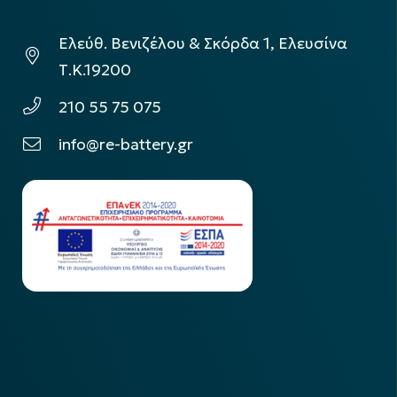
Ελεύθ. Βενιζέλου & Σκόρδα 1, Ελευσίνα
Τ.Κ.19200
210 55 75 075
info@re-battery.gr