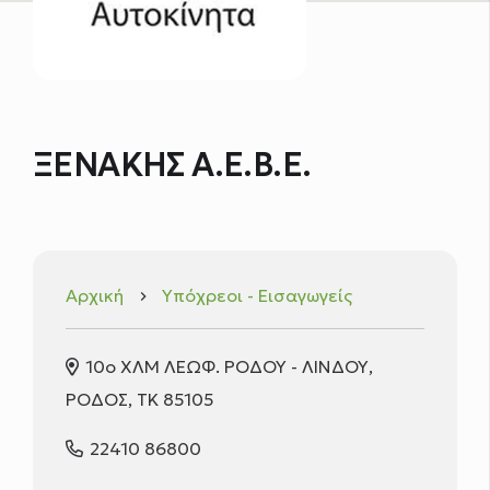
ΞΕΝΑΚΗΣ Α.Ε.Β.Ε.
Αρχική
Υπόχρεοι - Εισαγωγείς
keyboard_arrow_right
10ο ΧΛΜ ΛΕΩΦ. ΡΟΔΟΥ - ΛΙΝΔΟΥ,
ΡΟΔΟΣ, ΤΚ 85105
22410 86800