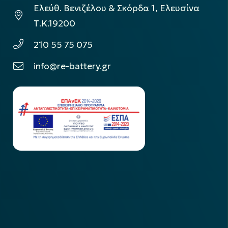
Ελεύθ. Βενιζέλου & Σκόρδα 1, Ελευσίνα
Τ.Κ.19200
210 55 75 075
info@re-battery.gr