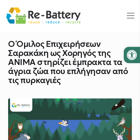
O Όμιλος Επιχειρήσεων
Ανοίξτε
Σαρακάκη ως Χορηγός της
ΑΝΙΜΑ στηρίζει έμπρακτα τα
άγρια ζώα που επλήγησαν από
τις πυρκαγιές