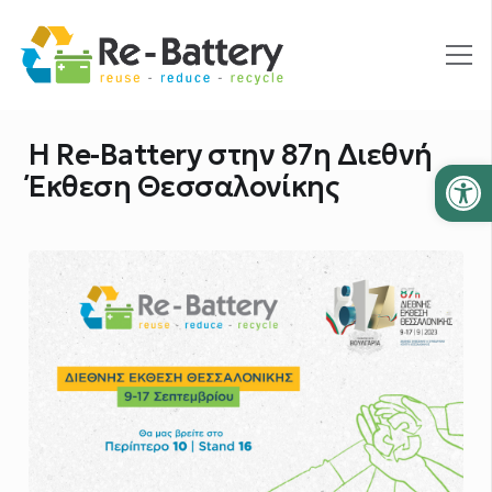
H Re-Battery στην 87η Διεθνή
Ανοίξτε
Έκθεση Θεσσαλονίκης