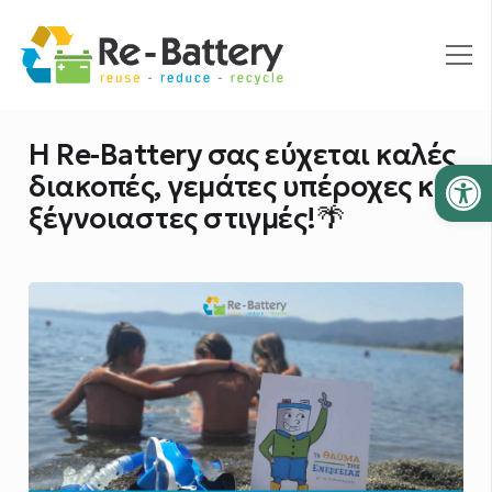
Η Re-Battery σας εύχεται καλές
Ανοίξτε
διακοπές, γεμάτες υπέροχες και
ξέγνοιαστες στιγμές!🌴