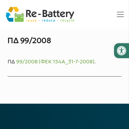
ΠΔ 99/2008
Ανοίξτε
ΠΔ
99/2008 (ΦΕΚ 154Α_31-7-2008)
.