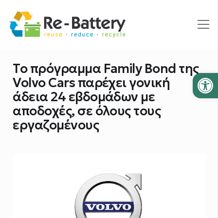
Το πρόγραμμα Family Bond της
Ανοίξτε
Volvo Cars παρέχει γονική
άδεια 24 εβδομάδων με
αποδοχές, σε όλους τους
εργαζομένους