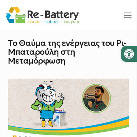
Το Θαύμα της ενέργειας του Ρι-
Ανοίξτε
Μπαταρούλη στη
Μεταμόρφωση