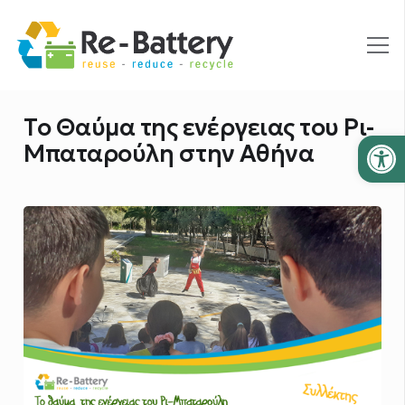
Το Θαύμα της ενέργειας του Ρι-
Ανοίξτε
Μπαταρούλη στην Αθήνα